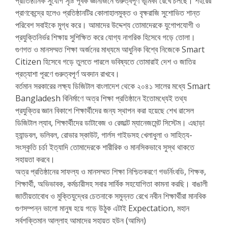
প্রাতিষ্ঠানিক সুযোগ সৃষ্টি পূর্বক জ্ঞানার্জনে গুরুত্বপূর্ণ ভূমিকা রেখে চলছে। শহরের
প্রাণকেন্দ্রে হলেও প্রতিষ্ঠানটির কোলাহালমুক্ত ও বৃক্ষরাজি সুশোভিত শান্ত
পরিবেশ সবাইকে মুগ্ধ করে। আমাদের উদ্দেশ্য তোমাদেরকে যুগোপযোগী ও
প্রযুক্তিনির্ভর শিক্ষায় সুশিক্ষিত করে যোগ্য নাগরিক হিসেবে গড়ে তোলা।
গুণগত ও মানসম্মত শিক্ষা অর্জনের মাধ্যমে আধুনিক বিশ্বে নিজেকে Smart
Citizen হিসেবে গড়ে তুলতে পারলে ভবিষ্যতে তোমারাই দেশ ও জাতির
প্রত্যাশা পূরণে গুরুত্বপূর্ণ অবদান রাখবে।
বর্তমান সরকারের লক্ষ্য ডিজিটাল বাংলাদেশ থেকে ২০৪১ সালের মধ্যে Smart
Bangladesh বিনির্মাণে অত্র শিক্ষা প্রতিষ্ঠানে ইতোমধ্যেই তথ্য
প্রযুক্তির জ্ঞান বিকাশে শিক্ষার্থীদের জন্য স্থাপন করা হয়েছে শেখ রাসেল
ডিজিটাল ল্যাব, শিক্ষার্থীদের ডাটাবেজ ও রেজাল্ট ম্যানেজমেন্ট সিস্টেম। এছাড়া
হ্যান্ডবল, ভলিবল, রোভার স্কাউট, গার্লস গাইডসহ খেলাধুলা ও সাহিত্য-
সংস্কৃতি চর্চা ইত্যাদি তোমাদেরকে শারীরিক ও মানসিকভাবে সুস্থ থাকতে
সহায়তা করবে।
অত্র প্রতিষ্ঠানের সাফল্য ও মানসম্মত শিক্ষা নিশ্চিতকরণে গভর্নিংবডি, শিক্ষক,
শিক্ষার্থী, অভিভাবক, কর্মচারীসহ সবার সার্বিক সহযোগিতা কামনা করছি। বাঙালী
জাতীয়তাবোধ ও মুক্তিযুদ্ধের চেতনাকে সমুন্নত রেখে নবীন শিক্ষার্থীরা মানবিক
গুণসম্পন্ন ভালো মানুষ হয়ে গড়ে উঠুক এটাই Expectation, মহান
সর্বশক্তিমান আল্লাহ আমাদের সহায়ত হউন (আমিন)