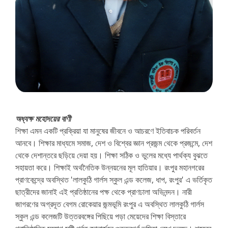
অধ্যক্ষ মহোদয়ের বাণী
শিক্ষা এমন একটি প্রক্রিয়া যা মানুষের জীবনে ও আচরণে ইতিবাচক পরিবর্তন
আনবে। শিক্ষার মাধ্যমে সমাজ, দেশ ও বিশ্বের জ্ঞান প্রজন্ম থেকে প্রজন্মে, দেশ
থেকে দেশান্তরে ছড়িয়ে দেয়া হয়। শিক্ষা সঠিক ও ভুলের মধ্যে পার্থক্য বুঝতে
সহায়তা করে। শিক্ষাই অর্থনৈতিক উন্নয়নের মূল হাতিয়ার। রংপুর মহানগরের
প্রাণকেন্দ্রে অবস্থিত 'লালকুঠি গার্লস স্কুল এন্ড কলেজ, ধাপ, রংপুর' এ ভর্তিকৃত
ছাত্রীদের জানাই এই প্রতিষ্ঠানের পক্ষ থেকে প্রাণঢালা অভিনন্দন। নারী
জাগরণের অগ্রদূত বেগম রোকেয়ার জন্মভূমি রংপুর এ অবস্থিত লালকুঠি গার্লস
স্কুল এন্ড কলেজটি উত্তরবঙ্গের পিছিয়ে পড়া মেয়েদের শিক্ষা বিস্তারে